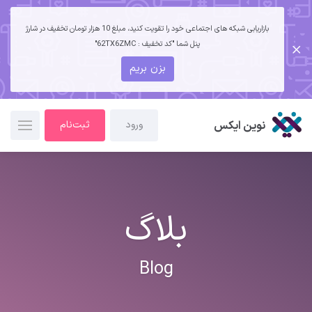
بازاریابی شبکه های اجتماعی خود را تقویت کنید، مبلغ 10 هزار تومان تخفیف در شارژ
پنل شما "کد تخفیف : 62TX6ZMC"
بزن بریم
نوین ایکس
ورود
ثبت‌نام
بلاگ
Blog