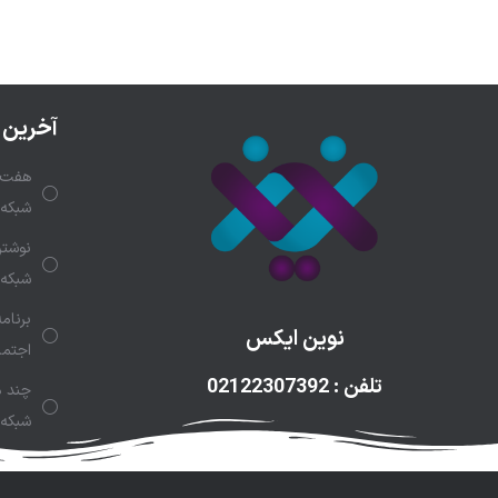
آخرین 
هفت ر
شبکه‌
نوشتن
شبکه‌
برنام
نوین ایکس
اجتما
تلفن : 02122307392
چند د
شبکه‌