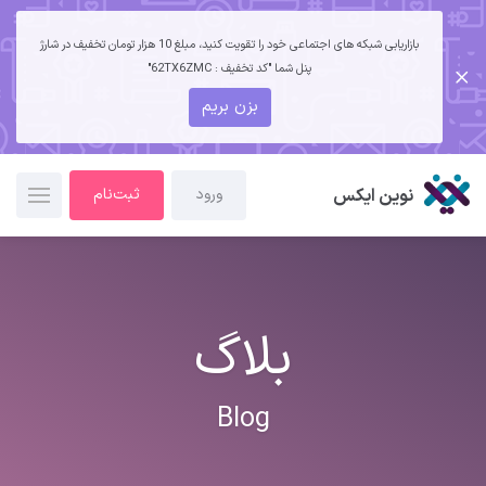
بازاریابی شبکه های اجتماعی خود را تقویت کنید، مبلغ 10 هزار تومان تخفیف در شارژ
پنل شما "کد تخفیف : 62TX6ZMC"
بزن بریم
نوین ایکس
ورود
ثبت‌نام
بلاگ
Blog