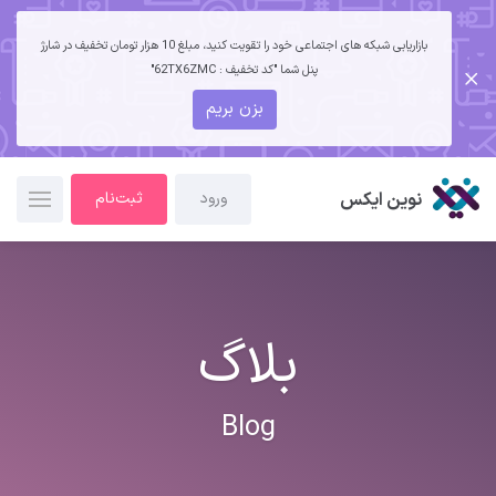
بازاریابی شبکه های اجتماعی خود را تقویت کنید، مبلغ 10 هزار تومان تخفیف در شارژ
پنل شما "کد تخفیف : 62TX6ZMC"
بزن بریم
نوین ایکس
ورود
ثبت‌نام
بلاگ
Blog