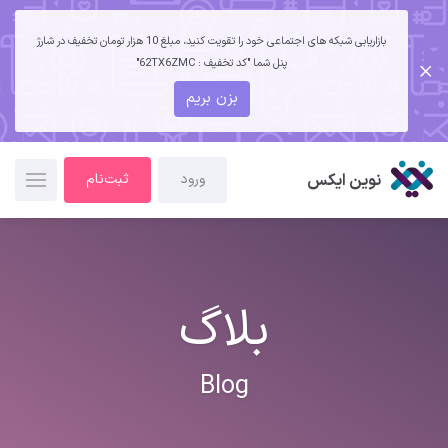
بازاریابی شبکه های اجتماعی خود را تقویت کنید، مبلغ 10 هزار تومان تخفیف در شارژ
پنل شما "کد تخفیف : 62TX6ZMC"
بزن بریم
نوین ایکس
ورود
ثبت‌نام
بلاگ
Blog